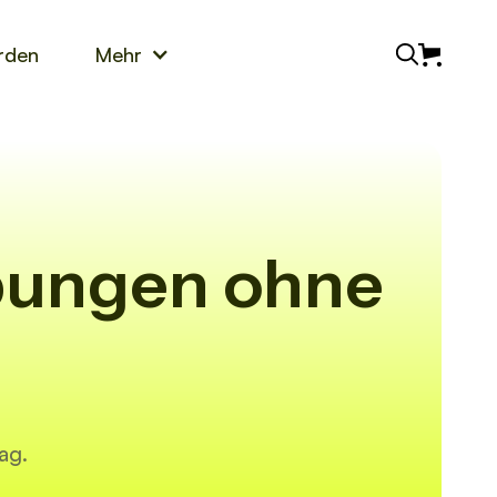
rden
Mehr
bungen ohne
ag.