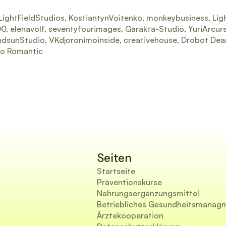
ightFieldStudios, KostiantynVoitenko, monkeybusiness, Ligh
0, elenavolf, seventyfourimages, Garakta-Studio, YuriArcur
andsunStudio, VKdjoronimoinside, creativehouse, Drobot De
udio Romantic
Seiten
Startseite
Präventionskurse
Nahrungsergänzungsmittel
Betriebliches Gesundheitsmanag
Ärztekooperation