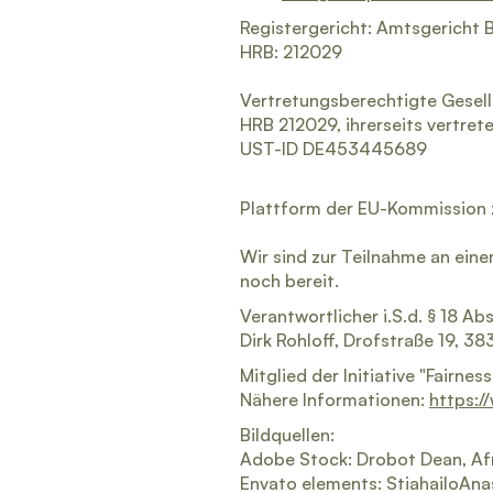
Registergericht: Amtsgericht
HRB: 212029
Vertretungsberechtigte Gesell
HRB 212029, ihrerseits vertret
UST-ID DE453445689
Plattform der EU-Kommission z
Wir sind zur Teilnahme an eine
noch bereit.
Verantwortlicher i.S.d. § 18 Ab
Dirk Rohloff, Drofstraße 19, 38
Mitglied der Initiative "Fairnes
Nähere Informationen:
https:/
Bildquellen:
Adobe Stock: Drobot Dean, Afr
Envato elements: StiahailoAnas