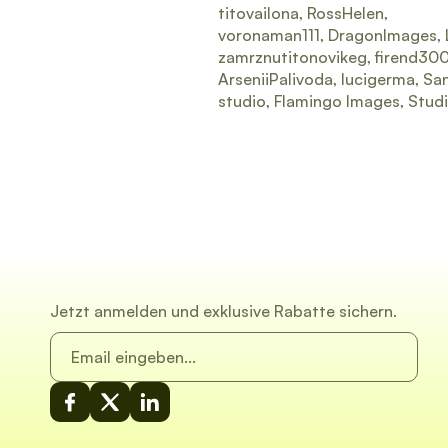
titovailona, RossHelen,
voronaman111, DragonImages, L
zamrznutitonovikeg, firend300
ArseniiPalivoda, lucigerma, S
studio, Flamingo Images, St
Jetzt anmelden und exklusive Rabatte sichern.