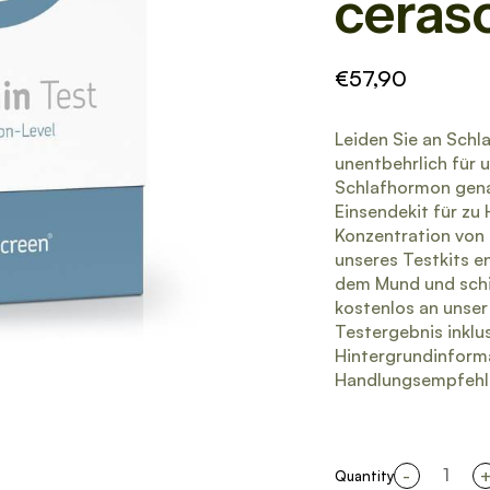
ceras
€57,90
Leiden Sie an Sch
unentbehrlich für 
Schlafhormon gena
Einsendekit für zu
Konzentration von 
unseres Testkits e
dem Mund und schi
kostenlos an unser 
Testergebnis inklu
Hintergrundinforma
Handlungsempfehl
-
Quantity