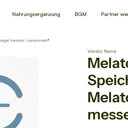
Nahrungsergänzung
BGM
Partner we
piegel messen | cerascreen®
Vendor Name
Melat
Speich
Melat
messe