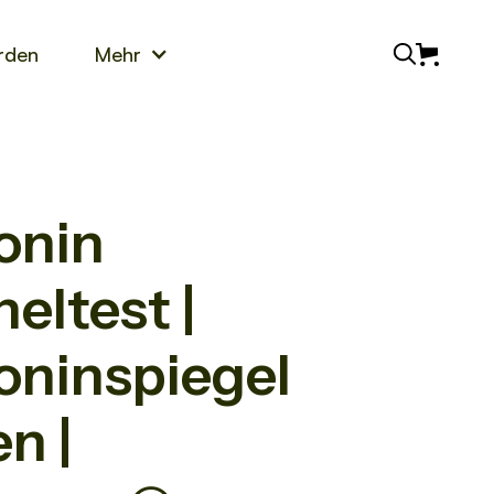
rden
Mehr
onin
eltest |
oninspiegel
n |